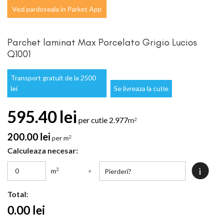
Vezi pardoseala in Parket App
Parchet laminat Max Porcelato Grigio Lucios
Q1001
Transport gratuit de la 2500
lei
Se livreaza la cutie
595.40
lei
per cutie
2.977
m
2
200.00
lei
per m
2
Calculeaza necesar:
i
2
m
+
Total:
0.00
lei