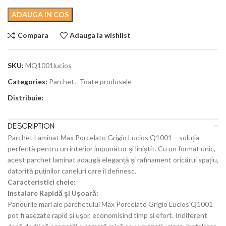
ADAUGA IN COS
Compara
Adauga la wishlist
SKU:
MQ1001lucios
Categories:
Parchet
,
Toate produsele
Distribuie:
DESCRIPTION
Parchet Laminat Max Porcelato Grigio Lucios Q1001 – soluția
perfectă pentru un interior impunător și liniștit. Cu un format unic,
acest parchet laminat adaugă eleganță și rafinament oricărui spațiu,
datorită puținilor caneluri care îl definesc.
Caracteristici cheie:
Instalare Rapidă și Ușoară:
Panourile mari ale parchetului Max Porcelato Grigio Lucios Q1001
pot fi așezate rapid și ușor, economisind timp și efort. Indiferent