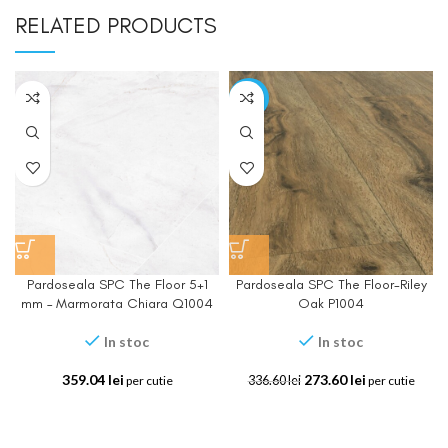
RELATED PRODUCTS
-19%
Pardoseala SPC The Floor 5+1
Pardoseala SPC The Floor-Riley
mm – Marmorata Chiara Q1004
Oak P1004
In stoc
In stoc
359.04
lei
273.60
lei
per cutie
336.60
lei
per cutie