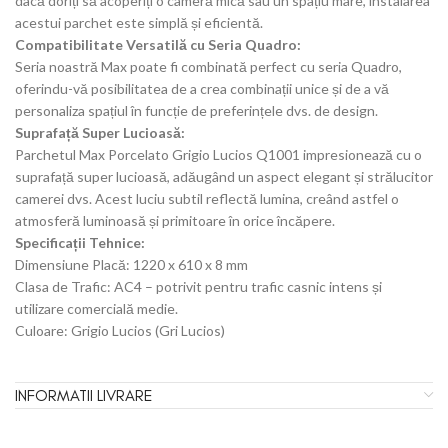
dacă doriți să acoperiți o cameră mică sau un spațiu mare, instalarea
acestui parchet este simplă și eficientă.
Compatibilitate Versatilă cu Seria Quadro:
Seria noastră Max poate fi combinată perfect cu seria Quadro,
oferindu-vă posibilitatea de a crea combinații unice și de a vă
personaliza spațiul în funcție de preferințele dvs. de design.
Suprafață Super Lucioasă:
Parchetul Max Porcelato Grigio Lucios Q1001 impresionează cu o
suprafață super lucioasă, adăugând un aspect elegant și strălucitor
camerei dvs. Acest luciu subtil reflectă lumina, creând astfel o
atmosferă luminoasă și primitoare în orice încăpere.
Specificații Tehnice:
Dimensiune Placă: 1220 x 610 x 8 mm
Clasa de Trafic: AC4 – potrivit pentru trafic casnic intens și
utilizare comercială medie.
Culoare: Grigio Lucios (Gri Lucios)
INFORMATII LIVRARE