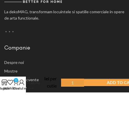
La dekoMAG, transformam locuintele si spatiile comerciale in opere
de arta functionale.
Companie
Despre noi
Parchet
Mostre
595.40
laminat
Max
lei
per
Intrebari frecvente
0
ADD TO C
Porcelato
cutie
Vrei sa vinzi?
Grigio
agazin
Wishlist
Cos
Contul meu
2.977
m
2
Lucios
Blog
Q1001
Showroom-uri
Contact