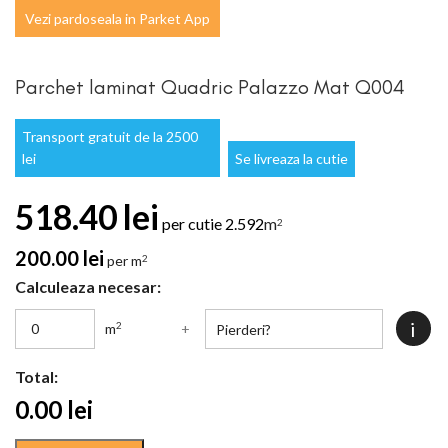
Vezi pardoseala in Parket App
Parchet laminat Quadric Palazzo Mat Q004
Transport gratuit de la 2500
lei
Se livreaza la cutie
518.40
lei
per cutie
2.592
m
2
200.00
lei
per m
2
Calculeaza necesar:
i
2
m
+
Total:
0.00
lei