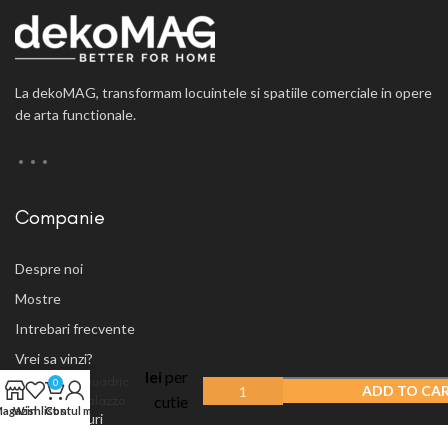
La dekoMAG, transformam locuintele si spatiile comerciale in opere
de arta functionale.
Companie
Despre noi
Mostre
Intrebari frecvente
Parchet
518.40
Vrei sa vinzi?
laminat
lei
per
Quadric
0
Blog
ADD TO CA
cutie
Palazzo
agazin
Wishlist
Cos
Contul meu
Showroom-uri
Mat
2.592
m
2
Q004