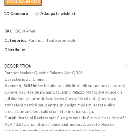
ADAUGA IN COS
Compara
Adauga la wishlist
SKU:
QQ004mat
Categories:
Parchet
,
Toate produsele
Distribuie:
DESCRIPTION
Parchet laminat Quadric Palazzo Mat Q004
Caracteristici Cheie:
Aspect și Stil Unice:
Inspirat de plăcile mediteraneene colorate și
culorile discrete de pământ, Quadric Palazzo Mat Q004 aduce un
stil distinct și autentic în orice încăpere. Fie că optați pentru o
atmosferă rustică sau pentru un design modern, aceste plăci
creează un ambient cald și primitor în orice spațiu.
Durabilitate și Rezistență:
Cu o grosime de 8 mm și clasa de trafic
AC4 / 3.2 (casnic intens / comercial moderat), aceste plăci de
parchet sunt proiectate să reziste la uzură și să ofere o