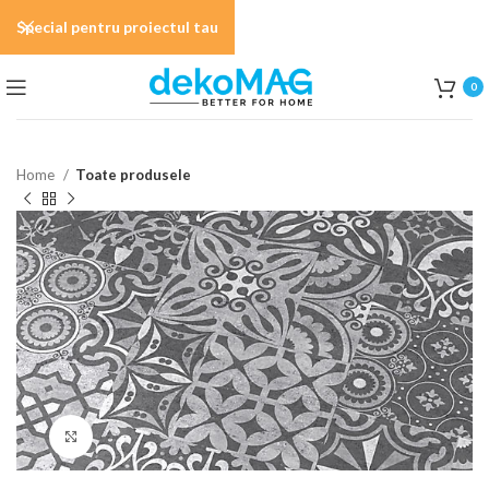
Special pentru proiectul tau
0
Home
Toate produsele
Click to enlarge