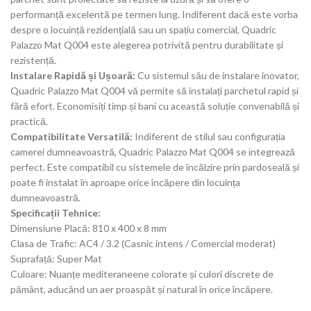
performanță excelentă pe termen lung. Indiferent dacă este vorba
despre o locuință rezidențială sau un spațiu comercial, Quadric
Palazzo Mat Q004 este alegerea potrivită pentru durabilitate și
rezistență.
Instalare Rapidă și Ușoară:
Cu sistemul său de instalare inovator,
Quadric Palazzo Mat Q004 vă permite să instalați parchetul rapid și
fără efort. Economisiți timp și bani cu această soluție convenabilă și
practică.
Compatibilitate Versatilă:
Indiferent de stilul sau configurația
camerei dumneavoastră, Quadric Palazzo Mat Q004 se integrează
perfect. Este compatibil cu sistemele de încălzire prin pardoseală și
poate fi instalat în aproape orice încăpere din locuința
dumneavoastră.
Specificații Tehnice:
Dimensiune Placă: 810 x 400 x 8 mm
Clasa de Trafic: AC4 / 3.2 (Casnic intens / Comercial moderat)
Suprafață: Super Mat
Culoare: Nuanțe mediteraneene colorate și culori discrete de
pământ, aducând un aer proaspăt și natural în orice încăpere.