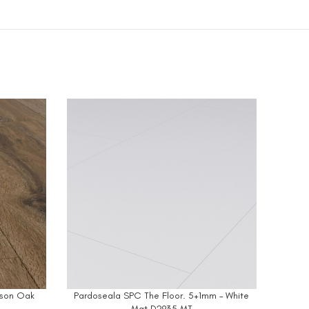
kson Oak
Pardoseala SPC The Floor. 5+1mm – White
Pardos
ADD TO CART
ADD T
Mat D2935 MT