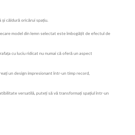
i căldură oricărui spațiu.
iecare model din lemn selectat este îmbogățit de efectul de
prafața cu luciu ridicat nu numai că oferă un aspect
reați un design impresionant într-un timp record,
ibilitate versatilă, puteți să vă transformați spațiul într-un