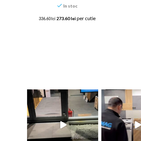
In stoc
per cutie
273.60
lei
336.60
lei