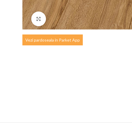
Click to enlarge
Vezi pardoseala in Parket App