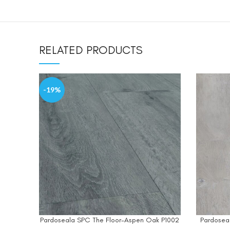
RELATED PRODUCTS
-19%
Pardoseala SPC The Floor-Aspen Oak P1002
Pardosea
ADD TO CART
ADD TO C