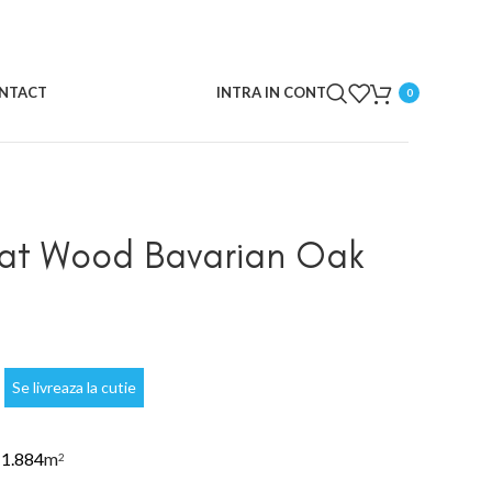
NTACT
INTRA IN CONT
0
nat Wood Bavarian Oak
Se livreaza la cutie
e
1.884
m
2