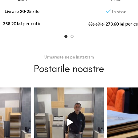
Livrare 20-25 zile
In stoc
per cutie
per cu
358.20
lei
273.60
lei
336.60
lei
Urmareste-ne pe Instagram
Postarile noastre