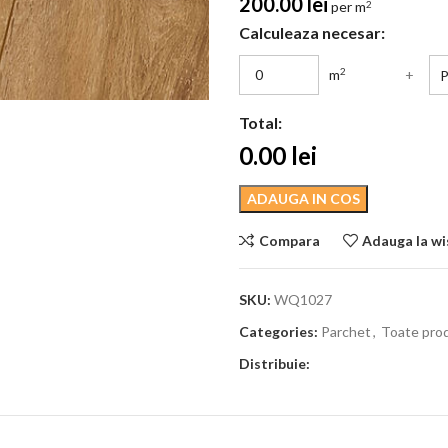
200.00
lei
per m
2
Calculeaza necesar:
2
m
+
Total:
0.00
lei
ADAUGA IN COS
Compara
Adauga la wi
SKU:
WQ1027
Categories:
Parchet
,
Toate pro
Distribuie: