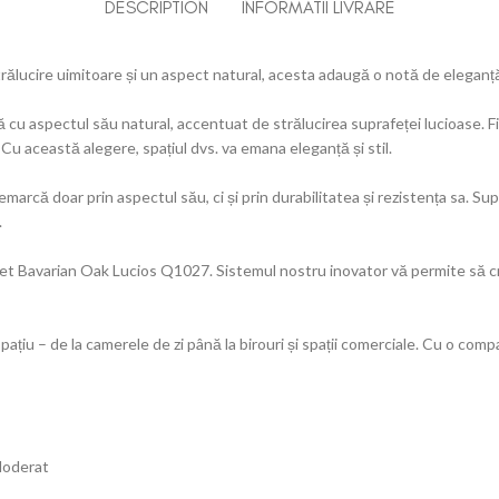
DESCRIPTION
INFORMATII LIVRARE
ucire uimitoare și un aspect natural, acesta adaugă o notă de eleganță ș
u aspectul său natural, accentuat de strălucirea suprafeței lucioase. F
 Cu această alegere, spațiul dvs. va emana eleganță și stil.
arcă doar prin aspectul său, ci și prin durabilitatea și rezistența sa. Su
.
rchet Bavarian Oak Lucios Q1027. Sistemul nostru inovator vă permite să c
țiu – de la camerele de zi până la birouri și spații comerciale. Cu o compat
 Moderat