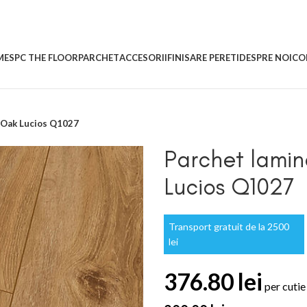
ME
SPC THE FLOOR
PARCHET
ACCESORII
FINISARE PERETI
DESPRE NOI
CO
 Oak Lucios Q1027
Parchet lami
Lucios Q1027
Transport gratuit de la 2500
lei
376.80
lei
per cuti