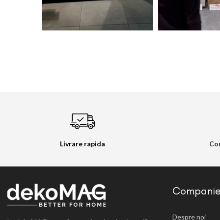
Livrare rapida
Con
Compani
Despre noi