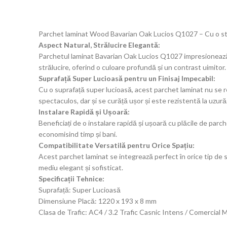
Parchet laminat Wood Bavarian Oak Lucios Q1027 – Cu o străl
Aspect Natural, Strălucire Elegantă:
Parchetul laminat Bavarian Oak Lucios Q1027 impresionează c
strălucire, oferind o culoare profundă și un contrast uimitor.
Suprafață Super Lucioasă pentru un Finisaj Impecabil:
Cu o suprafață super lucioasă, acest parchet laminat nu se rem
spectaculos, dar și se curăță ușor și este rezistentă la uzură
Instalare Rapidă și Ușoară:
Beneficiați de o instalare rapidă și ușoară cu plăcile de pa
economisind timp și bani.
Compatibilitate Versatilă pentru Orice Spațiu:
Acest parchet laminat se integrează perfect în orice tip de spa
mediu elegant și sofisticat.
Specificații Tehnice:
Suprafață: Super Lucioasă
Dimensiune Placă: 1220 x 193 x 8 mm
Clasa de Trafic: AC4 / 3.2 Trafic Casnic Intens / Comercial